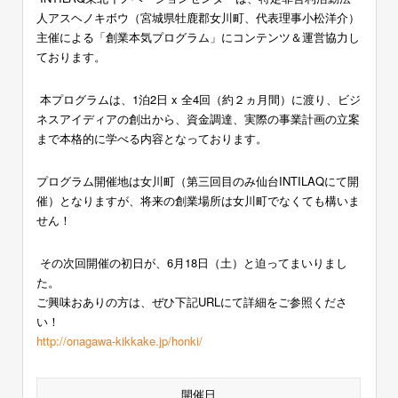
人アスヘノキボウ（宮城県牡鹿郡女川町、代表理事小松洋介）
主催による「創業本気プログラム」にコンテンツ＆運営協力し
ております。
本プログラムは、1泊2日 x 全4回（約２ヵ月間）に渡り、ビジ
ネスアイディアの創出から、資金調達、実際の事業計画の立案
まで本格的に学べる内容となっております。
プログラム開催地は女川町（第三回目のみ仙台INTILAQにて開
催）となりますが、将来の創業場所は女川町でなくても構いま
せん！
その次回開催の初日が、6月18日（土）と迫ってまいりまし
た。
ご興味おありの方は、ぜひ下記URLにて詳細をご参照くださ
い！
http://onagawa-kikkake.jp/honki/
開催日