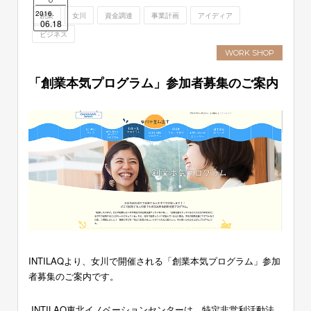
2016.
創業
女川
資金調達
事業計画
アイディア
06.18
ビジネス
WORK SHOP
「創業本気プログラム」参加者募集のご案内
INTILAQより、女川で開催される「創業本気プログラム」参加
者募集のご案内です。
INTILAQ東北イノベーションセンターは、特定非営利活動法