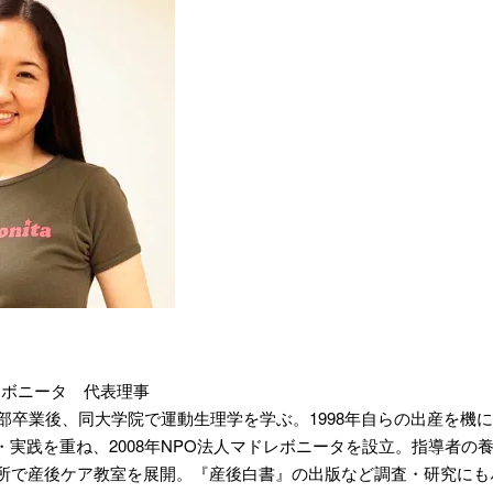
レボニータ 代表理事
文学部卒業後、同大学院で運動生理学を学ぶ。1998年自らの出産を
・実践を重ね、2008年NPO法人マドレボニータを設立。指導者の
か所で産後ケア教室を展開。『産後白書』の出版など調査・研究にも尽