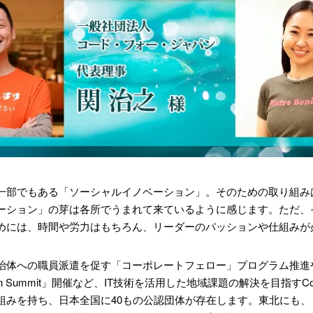
一部でもある「ソーシャルイノベーション」。そのための取り組み
ーション」の芽は各所でうまれて来ているように感じます。ただ、
めには、時間や労力はもちろん、リーダーのパッションや仕組みが
治体への職員派遣を促す「コーポレートフェロー」プログラム推進
Japan Summit」開催など、IT技術を活用した地域課題の解決を目指すC
持ち、日本全国に40もの公認団体が存在します。東北にも、「Code for 