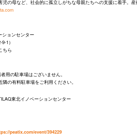
害児の母など、社会的に孤立しがちな母親たちへの支援に着手。産
ita.com
ベーションセンター
9-1）
こちら
場者用の駐車場はございません。
近隣の有料駐車場をご利用ください。
TILAQ東北イノベーションセンター
tps://peatix.com/event/394229