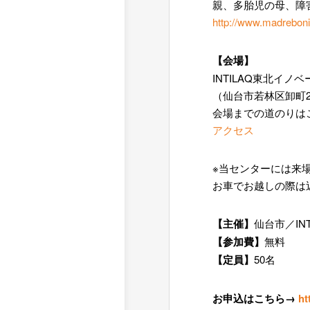
親、多胎児の母、障
http://www.madrebon
【会場】
INTILAQ東北イノ
（仙台市若林区卸町2-
会場までの道のりは
アクセス
※当センターには来
お車でお越しの際は
【主催】
仙台市／IN
【参加費】
無料
【定員】
50名
お申込はこちら→
ht