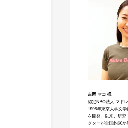
吉岡 マコ 様
認定NPO法人 マド
1996年東京大学
を開発。以来、研究
クターが全国約60