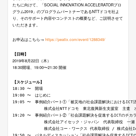
たちに向けて、「SOCIAL INNOVATION ACCELERATORプロ
グラム2019」のプログラムパートナーであるNTTドコモ社よ
り、そのサポート内容やコンテストの概要など、ご説明させて
いただきます。
お申込はこちら→
https://peatix.com/event/1288349/
【日時】
2019年8月22日（木）
18:30開場、19:00〜21:30 開催
【スケジュール】
18:30 〜　開場

19:00 〜　はじめに

19:05 〜　事例紹介パート①「被災地の社会課題解決におけるICT活
　　　　　　　　株式会社NTTドコモ　東北復興新生支援室　主査　水
19:20 〜　事例紹介パート②「社会課題解決を促進するICTのチカ
　　　　　　　　株式会社アイセック・ジャパン　代表取締役　一瀬 
　　　　　　　　株式会社コー・ワークス 代表取締役 / 株式会社IoT
19:50 〜　パネルディスカッション「社会課題解決を促進するICTの