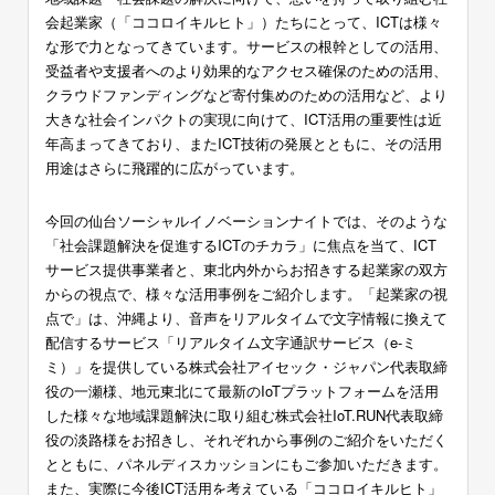
会起業家（「ココロイキルヒト」）たちにとって、ICTは様々
な形で力となってきています。サービスの根幹としての活用、
受益者や支援者へのより効果的なアクセス確保のための活用、
クラウドファンディングなど寄付集めのための活用など、より
大きな社会インパクトの実現に向けて、ICT活用の重要性は近
年高まってきており、またICT技術の発展とともに、その活用
用途はさらに飛躍的に広がっています。
今回の仙台ソーシャルイノベーションナイトでは、そのような
「社会課題解決を促進するICTのチカラ」に焦点を当て、ICT
サービス提供事業者と、東北内外からお招きする起業家の双方
からの視点で、様々な活用事例をご紹介します。「起業家の視
点で」は、沖縄より、音声をリアルタイムで文字情報に換えて
配信するサービス「リアルタイム文字通訳サービス（e-ミ
ミ）」を提供している株式会社アイセック・ジャパン代表取締
役の一瀬様、地元東北にて最新のIoTプラットフォームを活用
した様々な地域課題解決に取り組む株式会社IoT.RUN代表取締
役の淡路様をお招きし、それぞれから事例のご紹介をいただく
とともに、パネルディスカッションにもご参加いただきます。
また、実際に今後ICT活用を考えている「ココロイキルヒト」