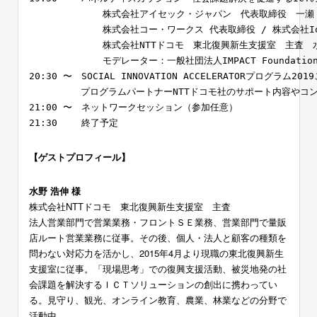
　　　　　　　　株式会社アイセック・ジャパン　代表取締役　一瀬 
　　　　　　　　株式会社コー・ワークス 代表取締役 / 株式会社IoT
　　　　　　　　株式会社NTTドコモ　東北復興新生支援室　主査　水
　　　　　　　　モデレーター：一般社団法人IMPACT Foundation
20:30 〜　SOCIAL INNOVATION ACCELERATORプログラム201
　　　　　 プログラムパートナーNTTドコモ社のサポート内容やコン
21:00 〜　ネットワークセッション（参加任意）

【ゲストプロフィール】
水野 浩伸 様
株式会社NTTドコモ 東北復興新生支援室 主査
法人営業部門で営業業務・フロントＳＥ業務、営業部門で量販
店ルート営業業務に従事。その後、個人・法人と顧客の種類を
問わない対応力を活かし、2015年4月より現職の東北復興新生
支援室に従事。「現場思考」での復興支援活動、被災地発の社
会課題を解決するＩＣＴソリューションの創出に携わってい
る。見守り、観光、オンライン教育、農業、林業などの分野で
活動中。