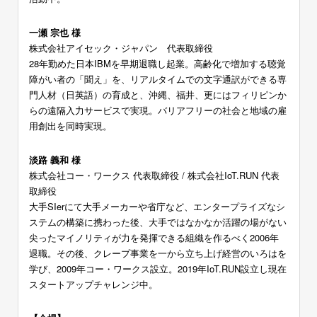
一瀬 宗也 様
株式会社アイセック・ジャパン 代表取締役
28年勤めた日本IBMを早期退職し起業。高齢化で増加する聴覚
障がい者の「聞え」を、リアルタイムでの文字通訳ができる専
門人材（日英語）の育成と、沖縄、福井、更にはフィリピンか
らの遠隔入力サービスで実現。バリアフリーの社会と地域の雇
用創出を同時実現。
淡路 義和 様
株式会社コー・ワークス 代表取締役 / 株式会社IoT.RUN 代表
取締役
大手SIerにて大手メーカーや省庁など、エンタープライズなシ
ステムの構築に携わった後、大手ではなかなか活躍の場がない
尖ったマイノリティが力を発揮できる組織を作るべく2006年
退職。その後、クレープ事業を一から立ち上げ経営のいろはを
学び、2009年コー・ワークス設立。2019年IoT.RUN設立し現在
スタートアップチャレンジ中。