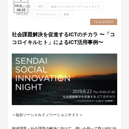
2019.
社会起業家
ICT
仙台ソーシャルイノベーションナイト
08.22
INTILAQ
トークイベント
仙台
TALK EVENT
社会課題解決を促進するICTのチカラ 〜「コ
コロイキルヒト」によるICT活用事例〜
＜仙台ソーシャルイノベーションナイト＞
地域課題・社会課題の解決に向けて、想いを持って取り組む社