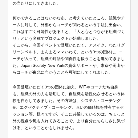
の当たりにしてきました。
何かできることはないかなあ、と考えていたところ、組織やチ
ームに対して、外部からコーチが関わるという手法に出会い、
これはすごく可能性がある！と、「人と心とつながる組織づく
り」という名称でプロジェクトが始動しました。
そこから、今回イベントで登壇いただく、アスイク、わたりグ
リーンベルト、まんまるママいわて、という3つの団体に、コ
ーチが入って、組織の対話や関係性を扱うことを進めてきまし
た。Japan Society New Yorkの資金サポートが、東京や岡山か
らコーチが東北に向かうことを可能にしてくれました。
今回登壇いただく3つの団体に加え、WITやコーチたち自身
も、組織の外の力を活用して、自組織を活性化させるという体
験を自らしてきました。その方法は、システム・コーチング
®、エグゼクティブ・コーチング、互いの価値観を共有するセ
ッション等、様々ですが、そこに共通しているのは、ちょっと
外の視点や風も入れてみることで、より自分たちらしさに気づ
ける、ということかもしれません。