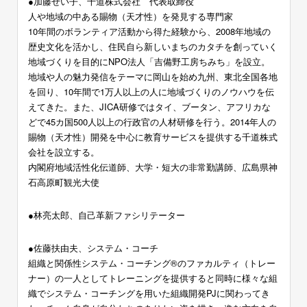
●加藤せい子、千道株式会社 代表取締役
人や地域の中ある賜物（天才性）を発見する専門家
10年間のボランティア活動から得た経験から、2008年地域の
歴史文化を活かし、住民自ら新しいまちのカタチを創っていく
地域づくりを目的にNPO法人「吉備野工房ちみち」を設立。
地域や人の魅力発信をテーマに岡山を始め九州、東北全国各地
を回り、10年間で1万人以上の人に地域づくりのノウハウを伝
えてきた。また、JICA研修ではタイ、ブータン、アフリカな
どで45カ国500人以上の行政官の人材研修を行う。2014年人の
賜物（天才性）開発を中心に教育サービスを提供する千道株式
会社を設立する。
内閣府地域活性化伝道師、大学・短大の非常勤講師、広島県神
石高原町観光大使
●林亮太郎、自己革新ファシリテーター
●佐藤扶由夫、システム・コーチ
組織と関係性システム・コーチング®のファカルティ（トレー
ナー）の一人としてトレーニングを提供すると同時に様々な組
織でシステム・コーチングを用いた組織開発PJに関わってき