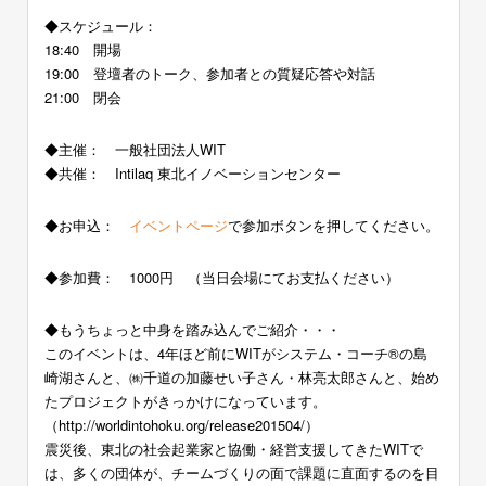
◆スケジュール：
18:40 開場
19:00 登壇者のトーク、参加者との質疑応答や対話
21:00 閉会
◆主催： 一般社団法人WIT
◆共催： Intilaq 東北イノベーションセンター
◆お申込：
イベントページ
で参加ボタンを押してください。
◆参加費： 1000円 （当日会場にてお支払ください）
◆もうちょっと中身を踏み込んでご紹介・・・
このイベントは、4年ほど前にWITがシステム・コーチ®の島
崎湖さんと、㈱千道の加藤せい子さん・林亮太郎さんと、始め
たプロジェクトがきっかけになっています。
（http://worldintohoku.org/release201504/）
震災後、東北の社会起業家と協働・経営支援してきたWITで
は、多くの団体が、チームづくりの面で課題に直面するのを目