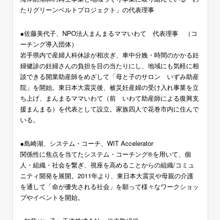
たりグリーンベルトプロジェクト」の代表理事
●佐藤美代子、NPO法人まんまるママいわて 代表理事 （コ
ーチング導入団体）
岩手県内で産婦人科休診が相次ぎ、車中分娩・時間のかかる妊
婦健診の妊婦さんの負担を目の当たりにし、地域にも気軽に相
談できる開業助産師をめざして「母と子のサロン いずみ助産
院」を開始。東日本大震災後、被災妊産婦の受け入れ事業を立
ち上げ、まんまるママいわて（前 いわて助産師による復興支
援まんまる）を代表として設立。家族四人で花巻市内に住んで
いる。
●島崎湖、システム・コーチ、WIT Accelerator
関係性に焦点を当てたシステム・コーチング®を用いて、個
人・組織・社会を繋ぎ、視座を高めることからの組織/コミュ
ニティ開発を展開。2011年より、東日本大震災や母親の介護
を通して「命が優先される社会」を願って様々なワークショッ
プやイベントを開始。