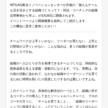
INTILAQ東北イノベーションセンターが共催の「個人もチーム
も活き活きとする組織づくりって？－対話・コーチングの組織
活用事例から学ぶ」が3月26日に開催されます。
イベントページより開催概要を抜粋してご紹介します。
この機会に是非ご参加ください！
チームワークが上手くいかない、リーダーが育たない、上司と
の関係が上手くいかない、こんな悩みは、多くの組織が直面す
るところですね。
組織の一人ひとりが力を発揮できるチームづくりは、持続的な
団体成長を支える基盤・原動力になります。でも、実際は、目
の前の活動に追われて、なかなか組織やリーダーシップを育て
るために時間を割いたり投資したりするのは難しいですよね。
このイベントでは、具体的な解決法の一つとして、組織に対す
るコーチングの導入してきたソーシャルベンチャーと、プロの
コーチの方々に、「チームを育てること」、「組織やリーダー
シップに投資すること」ってどういうことか、ざっくばらんに