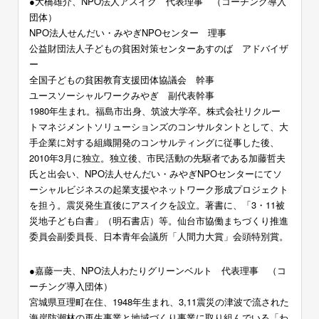
●大橋雄介、NPO法人アスイク 代表理事 （コーチング導入
団体）
NPO法人せんだい・みやぎNPOセンター 理事
公益財団法人子どもの貧困対策センターあすのば アドバイザ
ー
全国子どもの貧困教育支援団体協議会 幹事
ユースソーシャルワークみやぎ 副代表幹事
1980年生まれ。福島市出身、筑波大学卒。株式会社リクルー
トマネジメントソリューションズのコンサルタントとして、大
手企業に対する組織開発のコンサルティングに従事した後、
2010年3月に独立。独立後、市民活動の先駆者である加藤哲夫
氏と出会い、NPO法人せんだい・みやぎNPOセンターにてソ
ーシャルビジネスの起業支援やネットワーク形成プロジェクト
を担う。震災発生直後にアスイクを設立。著書に、「3・11被
災地子ども白書」（明石書店）等。仙台市協働まちづくり推進
委員会副委員長、日本青年会議所「人間力大賞」会頭特別賞。
●嘉藤一夫、NPO法人わたりグリーンベルト 代表理事 （コ
ーチング導入団体）
宮城県亘理町在住、1948年生まれ、3,11震災の津波で流された
海岸防潮林の再生事業と地域づくり事業に取り組んでいる「わ