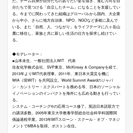
た。チーム自身が自分たちのありたい姿を描き、進む方向を自
分たちで見つける「自立したチーム」になることを支援してい
る。今までに関わってきた組織はグローバルから国内、大企業
から中小、さらに地方自治体、NPO、NGOなど多岐に及んで
いる。また「自然、人、つながり」をライフテーマに八ヶ岳山
麓に移住し、家族と共に新しい生活の仕方を探求し続けてい
る。
◆モデレーター：
●山本未生、一般社団法人WIT 代表
住友化学株式会社、SVP東京、McKinsey & Companyを経て、
2013年よりWIT代表理事。2011年、東日本大震災を機に
WIA（現WIT）を共同設立。World Summit Awardのジャパ
ン・カントリー・エクスパートを務める等、日本のソーシャル
イノベーションのインパクトを海外にも広める動きも行ってい
る。
システム・コーチング®の応用コース修了。英語日本語双方で
の講演多数。2005年東京大学教養学部総合社会科学科国際関
係論過程卒業。2013年MITスローン・スクール・オブ・マネジ
メントでMBAを取得。ボストン在住。