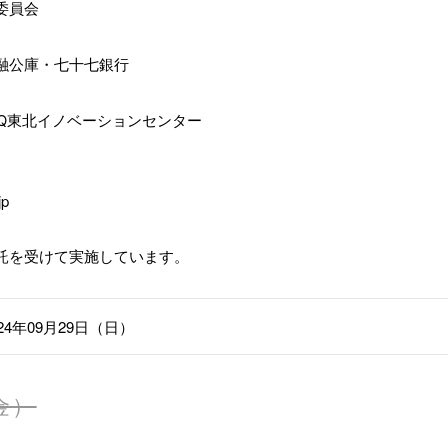
委員会
融公庫・七十七銀行
LAQ東北イノベーションセンター
jp
託を受けて実施しています。
024年09月29日（日）
金）