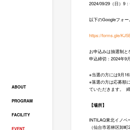
2024/09/29（日）9
以下のGoogleフ
https://forms.gle/K
お申込みは抽選制と
申込締切：2024年9月
※当選の方には9月1
※落選の方は応募順
ABOUT
ていただきます。 
PROGRAM
【場所】
FACILITY
INTILAQ東北イノ
（仙台市若林区卸町2-
EVENT