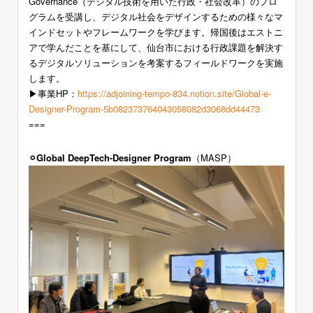
Governance（デジタル技術を用いた行政・社会改革）のプロ
グラムを受講し、デジタル社会をデザインするための様々なマ
インドセットやフレームワークを学びます。帰国後はエストニ
アで学んだことを基にして、仙台市における行政課題を解決す
るデジタルソリューションを考案するフィールドワークを実施
します。
▶︎事業HP：
https://adjoining-tempo-834.notion.site/Global-e-
Designer-Program-5b082373764043058082d3068dd44473
===
⚪︎Global DeepTech-Designer Program
（MASP）