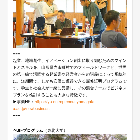
===
起業、地域創生、イノベーション創出に取り組むためのマイン
ドとスキルを、山形県内市町村でのフィールドワークと、世界
の第一線で活躍する起業家や経営者からの講義によって系統的
に、短期間で、しかも安価に獲得できる履修証明プログラムで
す。学生と社会人が一緒に受講し、その混合チームでビジネス
プランを検討することも大きな特徴です。
▶︎事業HP：
https://yu-entrepreneur.yamagata-
u.ac.jp/newbusiness
===
⚪︎UIFプログラム
（東北大学）