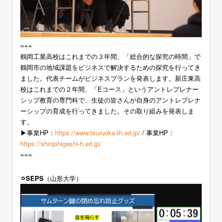
===
鶴岡工業高校はこれまでの３年間、「総合的な探究の時間」で
鶴岡市の地域課題をビジネスで解決するための探究を行ってき
ました。代表チームがビジネスプランを発表します。新庄東高
校はこれまでの２年間、「Eコース」というアントレプレナー
シップ教育の専門科で、生徒の皆さんが自身のアントレプレナ
ーシップの育成を行ってきました。その取り組みを発表しま
す。
▶︎事業HP：
https://www.tsuruoka-th.ed.jp/
/ 事業HP：
https://shinjohigashi-h.ed.jp/
===
⚪︎SEPS
（山形大学）