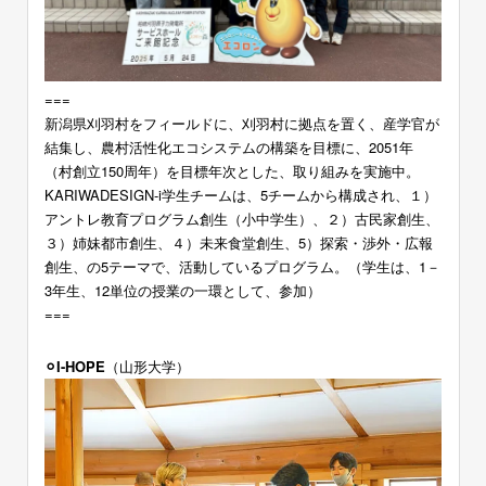
===
新潟県刈羽村をフィールドに、刈羽村に拠点を置く、産学官が
結集し、農村活性化エコシステムの構築を目標に、2051年
（村創立150周年）を目標年次とした、取り組みを実施中。
KARIWADESIGN-i学生チームは、5チームから構成され、１）
アントレ教育プログラム創生（小中学生）、２）古民家創生、
３）姉妹都市創生、４）未来食堂創生、5）探索・渉外・広報
創生、の5テーマで、活動しているプログラム。（学生は、1－
3年生、12単位の授業の一環として、参加）
===
⚪︎I-HOPE
（山形大学）