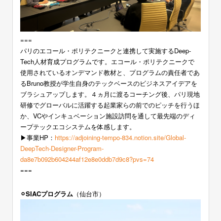
===
パリのエコール・ポリテクニークと連携して実施するDeep-
Tech人材育成プログラムです。エコール・ポリテクニークで
使用されているオンデマンド教材と、プログラムの責任者であ
るBruno教授が学生自身のテックベースのビジネスアイデアを
ブラシュアップします。４ヵ月に渡るコーチング後、パリ現地
研修でグローバルに活躍する起業家らの前でのピッチを行うほ
か、VCやインキュベーション施設訪問を通して最先端のディ
ープテックエコシステムを体感します。
▶︎事業HP：
https://adjoining-tempo-834.notion.site/Global-
DeepTech-Designer-Program-
da8e7b092b604244af12e8e0ddb7d9c8?pvs=74
===
⚪︎SIACプログラム
（仙台市）