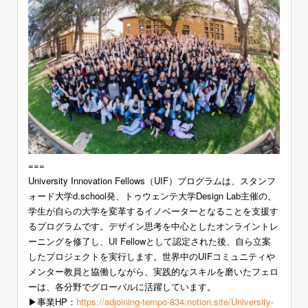
===
University Innovation Fellows（UIF）プログラムは、スタンフ
ォード大学d.school発、トゥウェンテ大学Design Lab主催の、
学生が自らの大学を変革するイノベーターとなることを支援す
るプログラムです。デザイン思考を中心としたオンライントレ
ーニングを修了し、UI Fellowとして認定された後、自ら立案
したプロジェクトを実行します。世界中のUIFコミュニティや
メンター教員と協働しながら、実践的なスキルを磨いたフェロ
ーは、各分野でグローバルに活躍しています。
▶︎事業HP：
https://adjoining-tempo-834.notion.site/University-