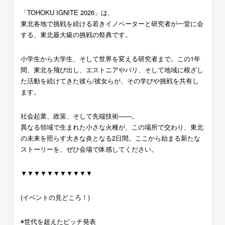
「TOHOKU IGNITE 2026」は、
東北各地で挑戦を続ける若きイノベーターと研究者が一堂に会
する、東北最大級の挑戦の祭典です。
小学生から大学生、そして世界を変える研究者まで。この1年
間、東北を飛び出し、エストニアやパリ、そして地域に根ざし
た活動を続けてきた彼ら/彼女らが、その学びや挑戦を共有し
ます。
社会起業、政策、そして先端技術——。
異なる領域で生まれた小さな火種が、この場所で交わり、東北
の未来を照らす大きな炎となる2日間。ここから始まる新たな
ストーリーを、ぜひ会場で体感してください。
▼▼▼▼▼▼▼▼▼▼▼
(イベントの見どころ！)
◉世代を超えたピッチ発表