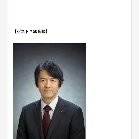
■ 引地 恵 氏
アップサイクルで創る 懐かしくて新しい未来ー
ー
【ゲスト＊50音順】