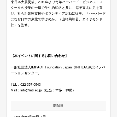
東日本大震災後、2012年より毎年ハーバード・ビジネス・ス
クールの授業の一環で学生約50名と共に、毎年東北に足を運
び、社会起業家支援やボランティア活動に従事。『ハーバード
はなぜ日本の東北で学ぶのか』（山崎繭加著、ダイヤモンド
社）を監修。
ー
ー
【本イベントに関するお問い合わせ】
一般社団法人IMPACT Foundation Japan（INTILAQ東北イノベ
ーションセンター）
TEL：022-357-0543
Mail：info@intilaq.jp（担当：本多・神尾）
開催日
2023年02月26日（日）