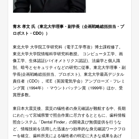
青木 孝文 氏（東北大学理事・副学長（企画戦略総括担当・プ
ロボスト・CDO））
東北大学 大学院工学研究科（電子工学専攻）博士課程修了。
東北大学大学院情報科学研究科教授。 コンピュータ工学、画
像工学、生体認証(バイオメトリクス認証)、法歯学と個人識
別、暗号とセキュリティなどの研究に従事。東北大学理事・副
学長(企画戦略総括担当、プロボスト)、東北大学最高デジタル
責任者（CDO）。IEE（英国電気学会）アンブローズ・フレミ
ング賞（1994年）・マウントバッテン賞（1999年）ほか、受
賞歴多数。
東日本大震災後、震災の犠牲者の身元確認が難航する中、長期
にわたって宮城県警で照合作業に尽力するとともに、歯科情報
照合システム「Dental Finder」の開発及び無償提供を行うな
ど、情報技術を活用した迅速かつ効率的な身元確認ワークフロ
ーを確立、歯科所見による犠牲者の特定に大きな成果をあげ