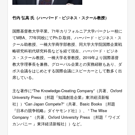
竹内 弘高 氏（ハーバード・ビジネス・スクール教授）
国際基督教大学卒業。71年カリフォルニア大学バークレー校に
てMBA、77年同校にてPh.D.取得。ハーバード・ビジネス・ス
クール助教授、一橋大学商学部教授、同大学大学院国際企業戦
略研究科初代研究科長などを経て現在、ハーバード・ビジネ
ス・スクール教授。一橋大学名誉教授。2019年より国際基督
教大学理事長を兼務。グローバル企業との実務経験もあり、ダ
ボス会議をはじめとする国際会議にスピーカーとして数多く出
席している。
主な著作に“The Knowledge-Creating Company”（共著、Oxford
University Press ［邦題『知識創造企業』東洋経済新報
社］）“Can Japan Compete?”（共著、Basic Books ［邦題
『日本の競争戦略』ダイヤモンド社］）、 “ The Wise
Company “ （共著、Oxford University Press ［邦題『 ワイズ
カンパニー 』東洋経済新報社］）など。