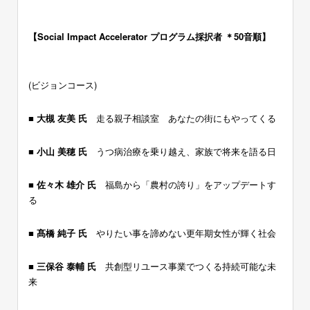
ー
【Social Impact Accelerator プログラム採択者 ＊50音順】
ー
(ビジョンコース)
■ 大槻 友美 氏
走る親子相談室 あなたの街にもやってくる
■ 小山 美穂 氏
うつ病治療を乗り越え、家族で将来を語る日
■ 佐々木 雄介 氏
福島から「農村の誇り」をアップデートす
る
■ 髙橋 純子 氏
やりたい事を諦めない更年期女性が輝く社会
■ 三保谷 泰輔 氏
共創型リユース事業でつくる持続可能な未
来