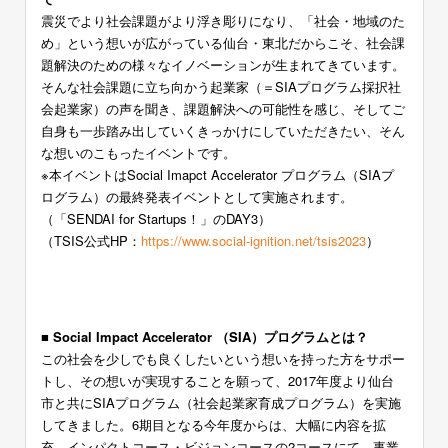
震災でより社会課題がより浮き彫りになり、「社会・地域のた
め」という想いが広がっている仙台・東北だからこそ、社会課
題解決のための様々なイノベーションが生まれてきています。
そんな社会課題に立ち向かう起業家（＝SIAプログラム採択社
会起業家）の声を聞き、課題解決への可能性を感じ、そしてご
自身も一歩踏み出していくきっかけにしていただきたい、そん
な想いのこもったイベントです。
※本イベントはSocial Imapct Accelerator プログラム（SIAプ
ログラム）の最終発表イベントとして実施されます。
（「SENDAI for Startups！」のDAY3）
（TSIS公式HP：
https://www.social-ignition.net/tsis2023
）
ー
■ Social Impact Accelerator （SIA）プログラムとは？
この社会を少しでも良くしたいという想いを持った方をサポー
トし、その想いが実現することを願って、2017年度より仙台
市と共に
SIAプログラム（社会起業家育成プログラム）
を実施
してきました。
6期目となる今年度
からは、大幅に内容を拡
充。インパクトコース・ビジョンコースの2コースにて、事業