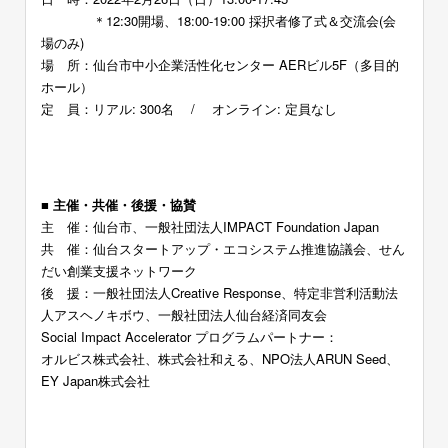
＊12:30開場、18:00-19:00 採択者修了式＆交流会(会
場のみ)
場 所：仙台市中小企業活性化センター AERビル5F（多目的
ホール）
定 員：リアル: 300名 / オンライン: 定員なし
ー
■ 主催・共催・後援・協賛
主 催：仙台市、一般社団法人IMPACT Foundation Japan
共 催：仙台スタートアップ・エコシステム推進協議会、せん
だい創業支援ネットワーク
後 援：一般社団法人Creative Response、
特定非営利活動法
人アスヘノキボウ、一般社団法人仙台経済同友会
Social Impact Accelerator プログラムパートナー：
オルビス株式会社、株式会社和える、NPO法人ARUN Seed、
EY Japan株式会社
ー