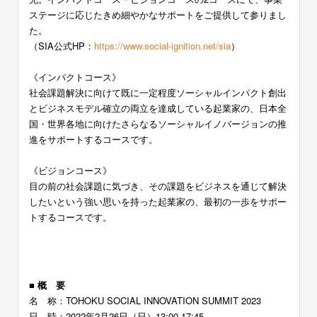
ステージに応じたきめ細やかなサポートをご提供して参りまし
た。
（SIA公式HP：
https://www.social-ignition.net/sia
）
《インパクトコース》
社会課題解決に向けて既に一定程度ソーシャルインパクト創出
とビジネスモデル確立の両立を達成している起業家の、日本全
国・世界各地に向けたさらなるソーシャルイノバージョンの推
進をサポートするコースです。
《ビジョンコース》
目の前の社会課題に気づき、その課題をビジネスを通じて解決
したいという強い思いを持った起業家の、最初の一歩をサポー
トするコースです。
ー
■ 概 要
名 称：TOHOKU SOCIAL INNOVATION SUMMIT 2023
日 時：2022年2月26日（日）13:00-17:45