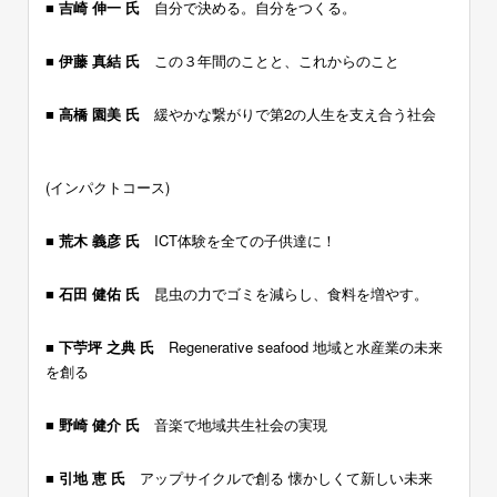
■ 吉崎 伸一 氏
自分で決める。自分をつくる。
■ 伊藤 真結 氏
この３年間のことと、これからのこと
■ 高橋 園美 氏
緩やかな繋がりで第2の人生を支え合う社会
ー
(インパクトコース)
■ 荒木 義彦 氏
ICT体験を全ての子供達に！
■ 石田 健佑 氏
昆虫の力でゴミを減らし、食料を増やす。
■ 下苧坪 之典 氏
Regenerative seafood 地域と水産業の未来
を創る
■ 野崎 健介 氏
音楽で地域共生社会の実現
■ 引地 恵 氏
アップサイクルで創る 懐かしくて新しい未来