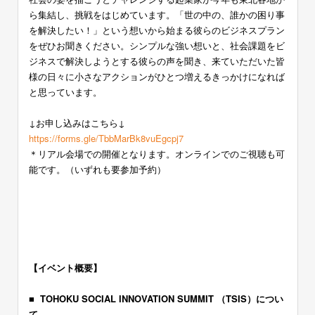
ら集結し、挑戦をはじめています。「世の中の、誰かの困り事
を解決したい！」という想いから始まる彼らのビジネスプラン
をぜひお聞きください。シンプルな強い想いと、社会課題をビ
ジネスで解決しようとする彼らの声を聞き、来ていただいた皆
様の日々に小さなアクションがひとつ増えるきっかけになれば
と思っています。
ー
↓お申し込みはこちら↓
https://forms.gle/TbbMarBk8vuEgcpj7
＊リアル会場での開催となります。オンラインでのご視聴も可
能です。（いずれも要参加予約）
ー
ー
【イベント概要】
ー
■ TOHOKU SOCIAL INNOVATION SUMMIT （TSIS）につい
て