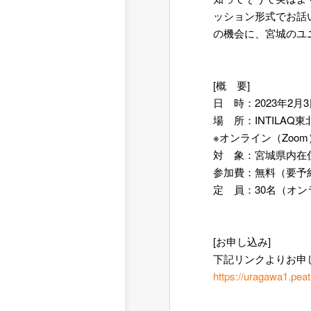
ッション形式でお話
の機会に、宮城のユ
=
=
[概 要]
日 時：2023年2月3日
場 所：INTILAQ
※オンライン（Zoo
対 象：宮城県内在
参加費：無料（要予
定 員：30名（オ
=
==
[お申し込み]
下記リンクよりお申
https://uragawa1.peat
=
=