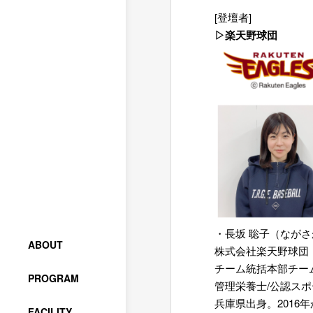
[登壇者]
▷楽天野球団
・長坂 聡子（ながさ
ABOUT
株式会社楽天野球団
チーム統括本部チー
PROGRAM
管理栄養士/公認ス
兵庫県出身。201
FACILITY