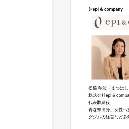
=
▷epi & company
松橋 穂波（まつはし
株式会社epi & compa
代表取締役
青森県出身。女性へ
グジムの経営など多
=