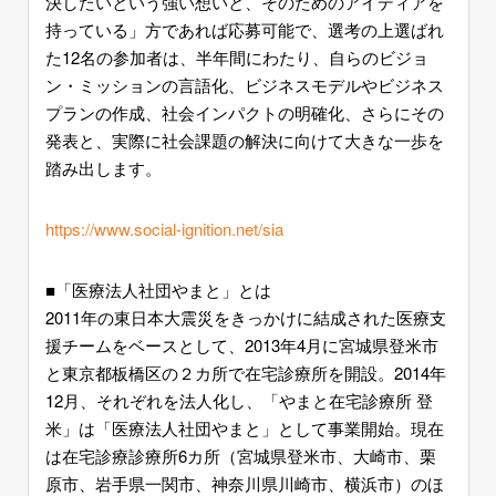
決したいという強い想いと、そのためのアイディアを
持っている」方であれば応募可能で、選考の上選ばれ
た12名の参加者は、半年間にわたり、自らのビジョ
ン・ミッションの言語化、ビジネスモデルやビジネス
プランの作成、社会インパクトの明確化、さらにその
発表と、実際に社会課題の解決に向けて大きな一歩を
踏み出します。
https://www.social-ignition.net/sia
■「医療法人社団やまと」とは
2011年の東日本大震災をきっかけに結成された医療支
援チームをベースとして、2013年4月に宮城県登米市
と東京都板橋区の２カ所で在宅診療所を開設。2014年
12月、それぞれを法人化し、「やまと在宅診療所 登
米」は「医療法人社団やまと」として事業開始。現在
は在宅診療診療所6カ所（宮城県登米市、大崎市、栗
原市、岩手県一関市、神奈川県川崎市、横浜市）のほ