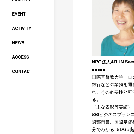
EVENT
ACTIVITY
NEWS
ACCESS
NPO
法人ARUN S
=====
CONTACT
国際基督教大学、ロン
銀行などの業務を通
れ、その必要性と可
る。
（主な表彰等実績）
SBIビジネスプラン
際部門賞、国際基督教大学D
分でわかる! SDG