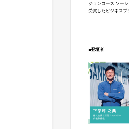
ジョンコース ソー
受賞したビジネスプ
=
=
■登壇者