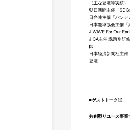
（主な登壇等実績）
朝日新聞主催「SDG
日弁連主催「パンデ
日本能率協会主催「
J WAVE For O
JICA主催 課題
師
日本経済新聞社主催
登壇
=
=
■ゲストトーク①
共創型リユース事業