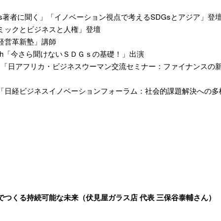
s著者に聞く」「イノベーション視点で考えるSDGsとアジア」登
ミックとビジネスと人権」登壇
経営革新塾」講師
ur Earth「今さら聞けないＳＤＧｓの基礎！」出演
別研修「日アフリカ・ビジネスウーマン交流セミナー：ファイナンス
「日経ビジネスイノベーションフォーラム：社会的課題解決への多
でつくる持続可能な未来（伏見屋ガラス店 代表 三保谷泰輔さん）