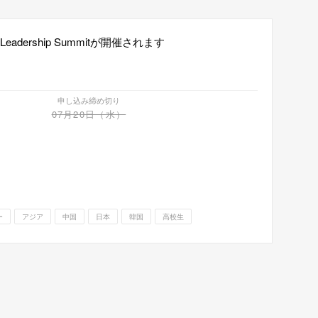
ral Leadership Summitが開催されます
申し込み締め切り
07月20日（水）
ー
アジア
中国
日本
韓国
高校生