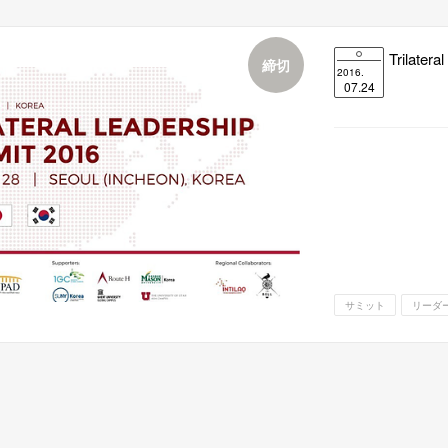
Trilate
締切
2016.
07.24
サミット
リーダ