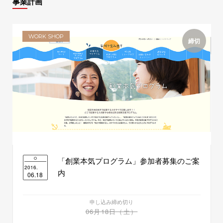
事業計画
WORK SHOP
締切
「創業本気プログラム」参加者募集のご案
2016.
内
06.18
申し込み締め切り
06月18日（土）