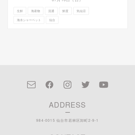
生鮮
海産物
流通
鮮度
気仙沼
海水シャーベット
仙台
ADDRESS
984-0015 仙台市若林区卸町2-9-1