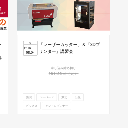
ー
「レーザーカッター」＆「3Dプ
2016.
リンター」講習会
08.04
特
申し込み締め切り
08月23日（火）
講演
ハーバード
東北
出版
ビジネス
アントレプレナー