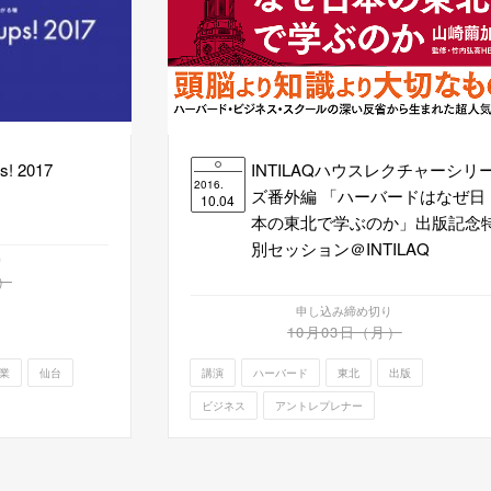
s! 2017
INTILAQハウスレクチャーシリ
2016.
ズ番外編 「ハーバードはなぜ日
10.04
本の東北で学ぶのか」出版記念
別セッション＠INTILAQ
り
）
申し込み締め切り
10月03日（月）
業
仙台
講演
ハーバード
東北
出版
ビジネス
アントレプレナー