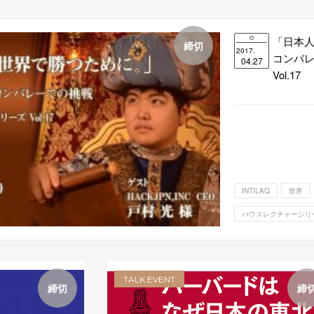
「日本人
締切
2017.
コンバレ
04.27
Vol.17
INTILAQ
世界
ハウスレクチャーシリ
TALK EVENT
締切
締