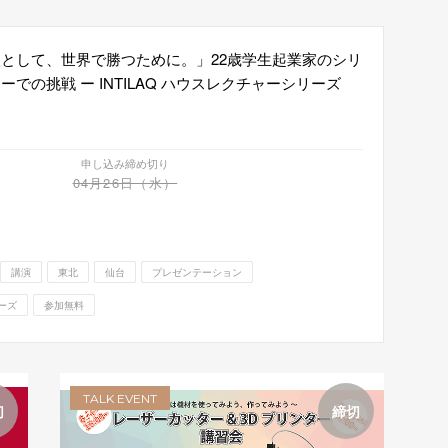
として、世界で勝つために。」22歳学生起業家のシリ
ーでの挑戦 ー INTILAQ ハウスレクチャーシリーズ
申し込み締め切り
04月26日（水）
講演
東北
仙台
プレゼンテーション
ーズ
参加無料
TALK EVENT
切
締切