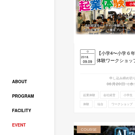
【小学4〜小学６
2018.
体験ワークショップ 
09.09
申し込み締め切
ABOUT
06月20日（水
PROGRAM
起業体験
会社経営
小学生
体験
仙台
ワークショップ
FACILITY
EVENT
COURSE