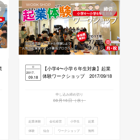
WORK SHOP
切
締切
業
【小学4〜小学６年生対象】起業
2017.
体験ワークショップ 2017/09/18
09.18
申し込み締め切り
08月16日（水）
起業体験
会社経営
小学生
起業
体験
仙台
ワークショップ
無料