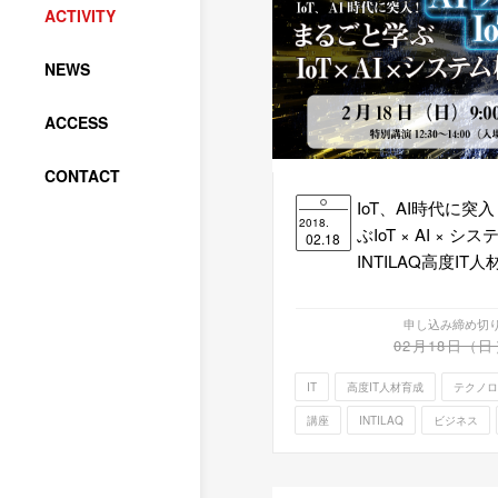
ACTIVITY
NEWS
ACCESS
CONTACT
IoT、AI時代に突
2018.
ぶIoT × AI ×
02.18
INTILAQ高度I
申し込み締め切
02月18日（日
IT
高度IT人材育成
テクノロ
講座
INTILAQ
ビジネス