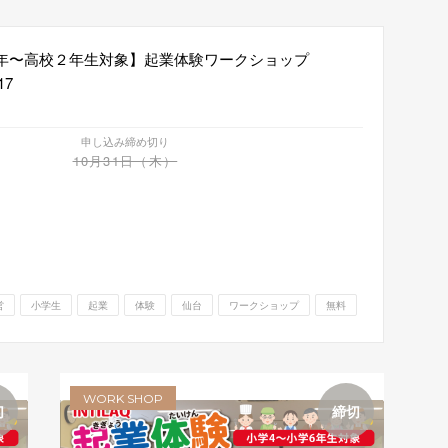
1年〜高校２年生対象】起業体験ワークショップ
17
申し込み締め切り
10月31日（木）
営
小学生
起業
体験
仙台
ワークショップ
無料
WORK SHOP
切
締切