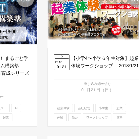
入！ まるごと学
【小学4〜小学６年生対象】起業
2018.
 システム構築塾
体験ワークショップ 2018/1/21
01.21
T人材育成シリーズ
申し込み締め切り
01月21日（日）
り
）
ジー
AI
起業体験
会社経営
小学生
起業
起業
体験
仙台
ワークショップ
無料