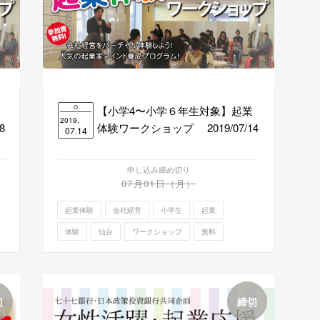
【小学4〜小学６年生対象】起業
2019.
8
体験ワークショップ 2019/07/14
07.14
申し込み締め切り
07月01日（月）
起業体験
会社経営
小学生
起業
体験
仙台
ワークショップ
無料
切
締切