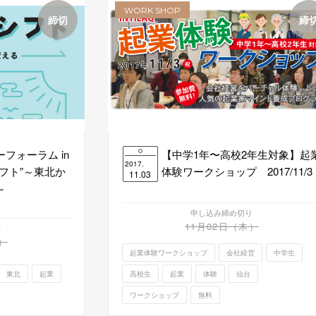
WORK SHOP
締切
締
フォーラム in
【中学1年〜高校2年生対象】起
2017.
フト”～東北か
体験ワークショップ 2017/11/3
11.03
～
申し込み締め切り
11月02日（木）
り
）
起業体験ワークショップ
会社経営
中学生
東北
起業
高校生
起業
体験
仙台
ワークショップ
無料