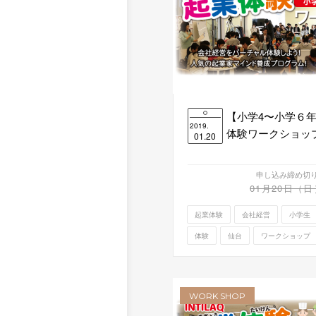
【小学4〜小学６
2019.
体験ワークショップ 2
01.20
申し込み締め切
01月20日（日
起業体験
会社経営
小学生
体験
仙台
ワークショップ
WORK SHOP