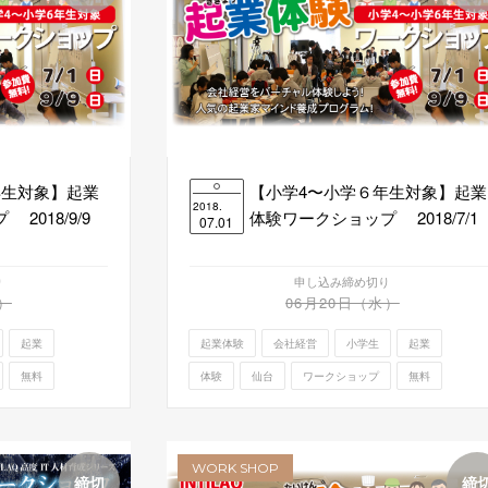
年生対象】起業
【小学4〜小学６年生対象】起業
2018.
2018/9/9
体験ワークショップ 2018/7/1
07.01
り
申し込み締め切り
）
06月20日（水）
起業
起業体験
会社経営
小学生
起業
無料
体験
仙台
ワークショップ
無料
WORK SHOP
締切
締