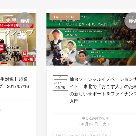
TALK EVENT
締切
締
年生対象】起業
仙台ソーシャルイノベーション
2017.
017/07/16
イト 東北で「おこす人」のた
06.28
の新しいサポート＆ファイナン
入門
り
）
申し込み締め切り
06月27日（火）
仙台ソーシャルイノベーションナイト