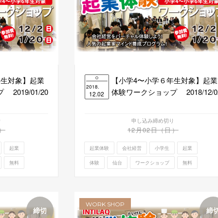
年生対象】起業
【小学4〜小学６年生対象】起業
2018.
019/01/20
体験ワークショップ 2018/12/0
12.02
り
申し込み締め切り
）
12月02日（日）
起業
起業体験
会社経営
小学生
起業
無料
体験
仙台
ワークショップ
無料
WORK SHOP
締切
締