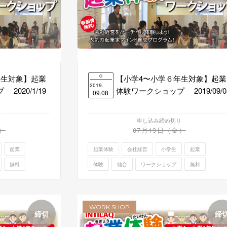
年生対象】起業
【小学4〜小学６年生対象】起業
2019.
020/1/19
体験ワークショップ 2019/09/0
09.08
り
申し込み締め切り
）
07月19日（金）
起業
起業体験
会社経営
小学生
起業
無料
体験
仙台
ワークショップ
無料
WORK SHOP
締切
締