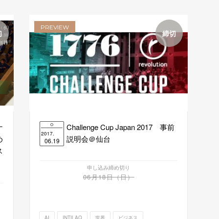
PREVIEW
切
締切
ナ
Challenge Cup Japan 2017 事前
2017.
め
説明会＠仙台
06.19
ス
申し込み締め切り
06月18日（日）
AI
INTILAQ
世界
ビジネス