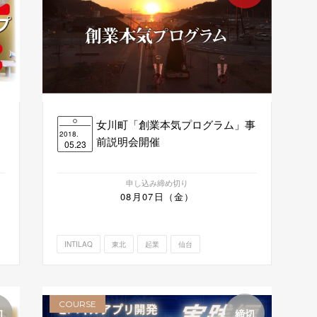
女川町「創業本気プログラム」事
2018.
前説明会開催
05.23
申し込み締め切り
08月07日（金）
INTILAQ
東北
起業
仙台
COURSE
切
締切