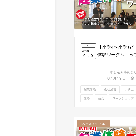
【小学4〜小学６
2020.
体験ワークショップ 2
01.19
申し込み締め切
07月19日（金
起業体験
会社経営
小学生
体験
仙台
ワークショップ
WORK SHOP