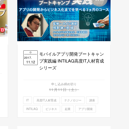
モバイルアプリ開発ブートキャン
2017.
プ実践編 INTILAQ高度IT人材育成
11.12
シリーズ
申し込み締め切り
11月11日（土）
IT
高度IT人材育成
テクノロジー
講座
INTILAQ
ビジネス
起業
アプリ開発