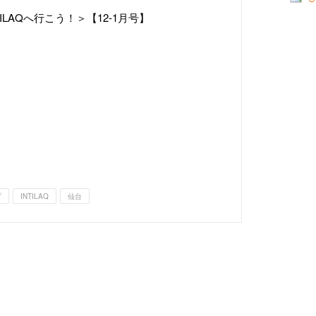
TILAQへ行こう！＞【12-1月号】
プ
INTILAQ
仙台