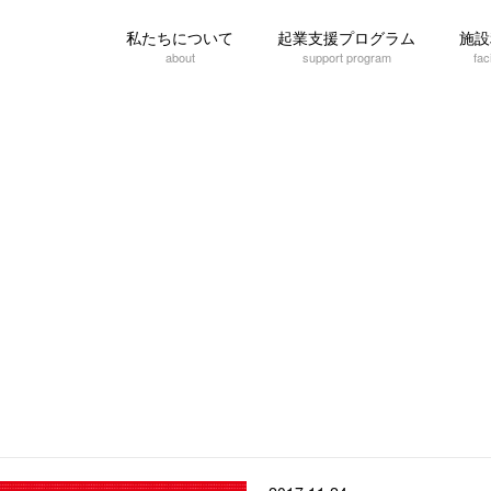
私たちについて
起業支援プログラム
施設
about
support program
faci