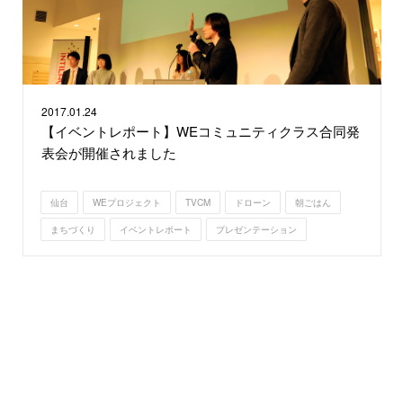
2017.
01.24
【イベントレポート】WEコミュニティクラス合同発
表会が開催されました
仙台
WEプロジェクト
TVCM
ドローン
朝ごはん
まちづくり
イベントレポート
プレゼンテーション