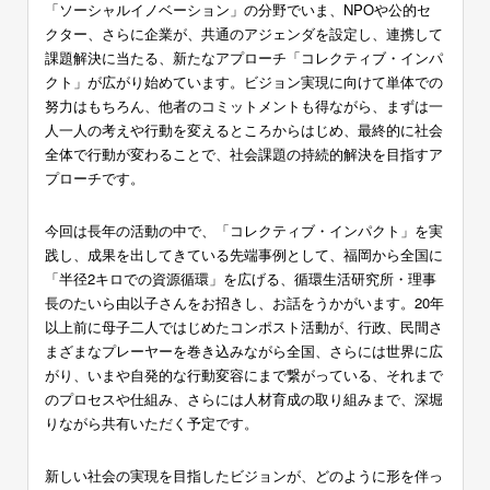
「ソーシャルイノベーション」の分野でいま、NPOや公的セ
クター、さらに企業が、共通のアジェンダを設定し、連携して
課題解決に当たる、新たなアプローチ「コレクティブ・インパ
クト」が広がり始めています。ビジョン実現に向けて単体での
努力はもちろん、他者のコミットメントも得ながら、まずは一
人一人の考えや行動を変えるところからはじめ、最終的に社会
全体で行動が変わることで、社会課題の持続的解決を目指すア
プローチです。
今回は長年の活動の中で、「コレクティブ・インパクト」を実
践し、成果を出してきている先端事例として、福岡から全国に
「半径2キロでの資源循環」を広げる、循環生活研究所・理事
長のたいら由以子さんをお招きし、お話をうかがいます。20年
以上前に母子二人ではじめたコンポスト活動が、行政、民間さ
まざまなプレーヤーを巻き込みながら全国、さらには世界に広
がり、いまや自発的な行動変容にまで繋がっている、それまで
のプロセスや仕組み、さらには人材育成の取り組みまで、深堀
りながら共有いただく予定です。
新しい社会の実現を目指したビジョンが、どのように形を伴っ