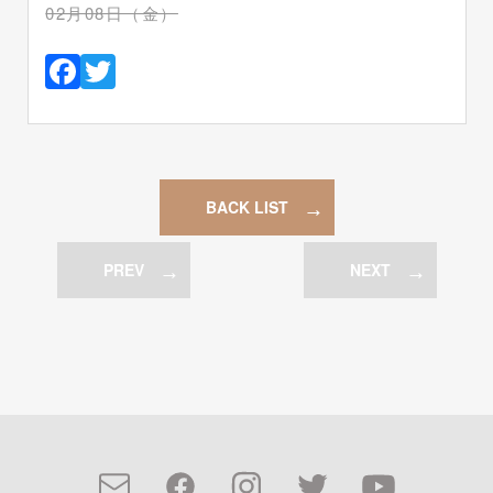
02月08日（金）
Facebook
Twitter
BACK LIST
PREV
NEXT