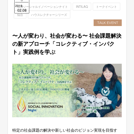
2019.
仙台ソーシャルイノベーションナイト
INTILAQ
トークイベント
02.08
仙台
ハウスレクチャーシリーズ
TALK EVENT
〜人が変わり、社会が変わる〜 社会課題解決
の新アプローチ「コレクティブ・インパク
ト」実践例を学ぶ
特定の社会課題の解決や新しい社会のビジョン実現を目指す