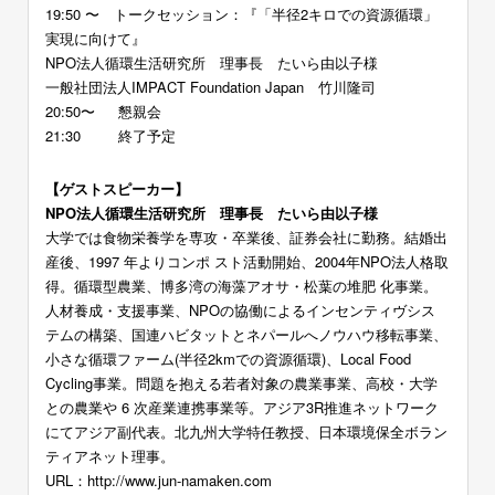
19:50 〜 トークセッション：『「半径2キロでの資源循環」
実現に向けて』
NPO法人循環生活研究所 理事長 たいら由以子様
一般社団法人IMPACT Foundation Japan 竹川隆司
20:50〜 懇親会
21:30 終了予定
【ゲストスピーカー】
NPO法人循環生活研究所 理事長 たいら由以子様
大学では食物栄養学を専攻・卒業後、証券会社に勤務。結婚出
産後、1997 年よりコンポ スト活動開始、2004年NPO法人格取
得。循環型農業、博多湾の海藻アオサ・松葉の堆肥 化事業。
人材養成・支援事業、NPOの協働によるインセンティヴシス
テムの構築、国連ハビタットとネパールへノウハウ移転事業、
小さな循環ファーム(半径2kmでの資源循環)、Local Food
Cycling事業。問題を抱える若者対象の農業事業、高校・大学
との農業や 6 次産業連携事業等。アジア3R推進ネットワーク
にてアジア副代表。北九州大学特任教授、日本環境保全ボラン
ティアネット理事。
URL：http://www.jun-namaken.com