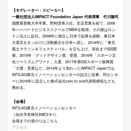
【モデレーター・スピーカー】
一般社団法人IMPACT Foundation Japan 代表理事 竹川隆司
国際基督教大学卒業。野村證券入社。支店営業を経て、2006
年ハーバードビジネススクールでMBAを取得。その後はロン
ドン法人に赴任。2008年に独立し日米で起業を経験。東日本
大震災をきっかけに活動拠点を日本へ戻し、2014年に「東北
風土マラソン＆フェスティバル」を立ち上げ、現在まで5回開
催。2015年「グッドデザイン賞」受賞、2016年「スポーツ文
化ツーリズムアワード」入選、2017年第5回スポーツ振興賞
「大賞」受賞など。2014年より加わったIMPACT Japanでは、
INTILAQ東北イノベーションセンターの設立に従事、同センタ
ーに2016年に設立した株式会社zero to one代表取締役なども
務める。
【会場】
INTILAQ東北イノベーションセンター
（仙台市若林区卸町2-9-1）
会場までの道のりはこちら
アクセス