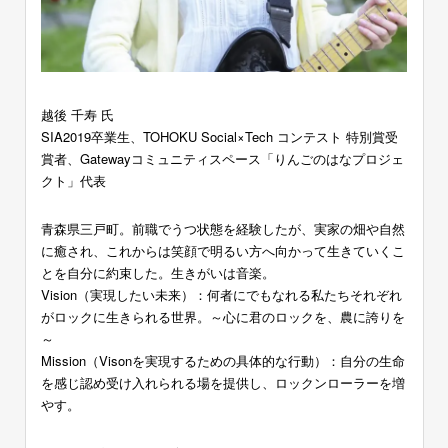
越後 千寿 氏
SIA2019卒業生、TOHOKU Social×Tech コンテスト 特別賞受
賞者、Gatewayコミュニティスペース「りんごのはなプロジェ
クト」代表
青森県三戸町。前職でうつ状態を経験したが、実家の畑や自然
に癒され、これからは笑顔で明るい方へ向かって生きていくこ
とを自分に約束した。生きがいは音楽。
Vision（実現したい未来）：何者にでもなれる私たちそれぞれ
がロックに生きられる世界。～心に君のロックを、農に誇りを
～
Mission（Visonを実現するための具体的な行動）：自分の生命
を感じ認め受け入れられる場を提供し、ロックンローラーを増
やす。