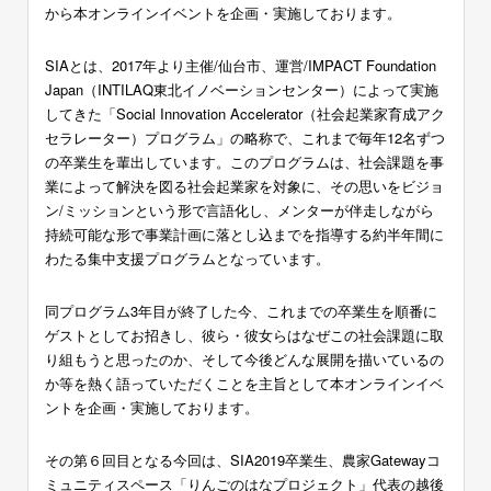
から本オンラインイベントを企画・実施しております。
SIAとは、2017年より主催/仙台市、運営/IMPACT Foundation
Japan（INTILAQ東北イノベーションセンター）によって実施
してきた「Social Innovation Accelerator（社会起業家育成アク
セラレーター）プログラム」の略称で、これまで毎年12名ずつ
の卒業生を輩出しています。このプログラムは、社会課題を事
業によって解決を図る社会起業家を対象に、その思いをビジョ
ン/ミッションという形で言語化し、メンターが伴走しながら
持続可能な形で事業計画に落とし込までを指導する約半年間に
わたる集中支援プログラムとなっています。
同プログラム3年目が終了した今、これまでの卒業生を順番に
ゲストとしてお招きし、彼ら・彼女らはなぜこの社会課題に取
り組もうと思ったのか、そして今後どんな展開を描いているの
か等を熱く語っていただくことを主旨として本オンラインイベ
ントを企画・実施しております。
その第６回目となる今回は、SIA2019卒業生、農家Gatewayコ
ミュニティスペース「りんごのはなプロジェクト」代表の越後