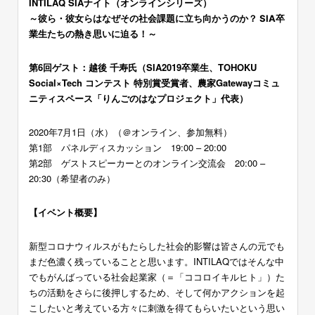
INTILAQ SIAナイ
ト（オンラインシリーズ）
～彼ら・彼女らはなぜその社会課題に立ち向かうのか？ SIA卒
業生たちの熱き思いに迫る！～
第6回ゲスト：越後 千寿氏（SIA2019卒業生、TOHOKU
Social×Tech コンテスト 特別賞受賞者、農家Gatewayコミュ
ニティスペース「りんごのはなプロジェクト」代表）
2020年7月1日（水）（＠オンライン、参加無料）
第1部 パネルディスカッション 19:00 – 20:00
第2部 ゲストスピーカーとのオンライン交流会 20:00 –
20:30（希望者のみ）
【イベント概要】
新型コロナウィルスがもたらした社会的影響は皆さんの元でも
まだ色濃く残っていることと思います。INTILAQではそんな中
でもがんばっている社会起業家（＝「ココロイキルヒト」）た
ちの活動をさらに後押しするため、そして何かアクションを起
こしたいと考えている方々に刺激を得てもらいたいという思い