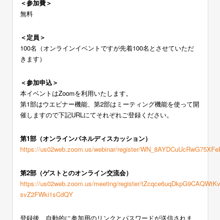
＜参加費＞
無料
＜定員＞
100名（オンラインイベントですが先着100名とさせていただ
きます）
＜参加申込＞
本イベントはZoomを利用いたします。
第1部はウエビナー機能、第2部はミーティング機能を使って開
催しますので下記URLにてそれぞれご登録ください。
第1部（オンラインパネルディスカッション）
https://us02web.zoom.us/webinar/register/WN_8AYDCuUcRwG75XF
第2部（ゲストとのオンライン交流会）
https://us02web.zoom.us/meeting/register/tZcqce6uqDkpG9CAQWtKv
svZ2FWki1sCdQY
登録後、自動的に参加用のリンクとパスワードが送信されま