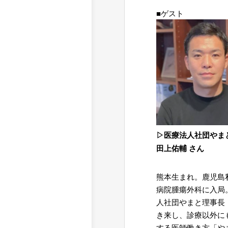
■ゲスト
▷医療法人社団や
田上佑輔 さん
熊本生まれ。鹿児島
病院腫瘍外科に入局
人社団やまと理事長
き来し、診療以外に
する医師働き方「や