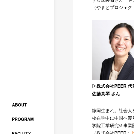
（やまとプロジェク
▷株式会社PEER 
佐藤真琴 さん
ABOUT
静岡生まれ。社会人
校在学中に中国へ渡
PROGRAM
学院工学研究科事業
（株式会社PEER：
FACILITY