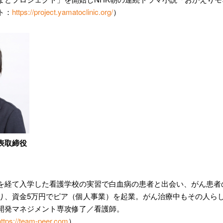
ト：
https://project.yamatoclinic.org/
）
代表取締役
を経て入学した看護学校の実習で白血病の患者と出会い、がん患者
り、資金5万円でピア（個人事業）を起業。がん治療中もその人ら
開発マネジメント専攻修了／看護師。
https://team-peer.com
）