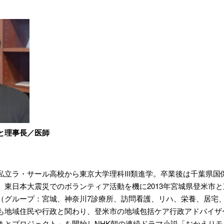
まと理事長／医師
私立ラ・サール高校から東京大学理科Ⅲ類進学。卒業後は千葉県国
。東日本大震災でのボランティア活動を機に2013年宮城県登米市
（グループ：宮城、神奈川7診療所、訪問看護、リハ、栄養、居宅
も地域住民や行政と関わり、登米市の地域包括ケア行政アドバイザーを
まとプロジェクト」を開始しNHK朝の連続ドラマ小説「おかえり