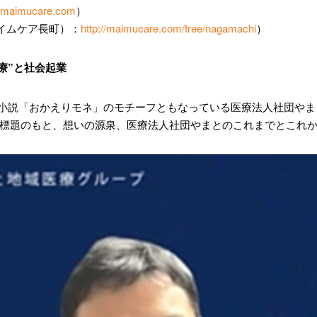
//maimucare.com
）
イムケア長町）：
http://maimucare.com/free/nagamachi
）
療”と社会起業
マ小説「おかえりモネ」のモチーフともなっている医療法人社団やま
の標題のもと、想いの源泉、医療法人社団やまとのこれまでとこれ