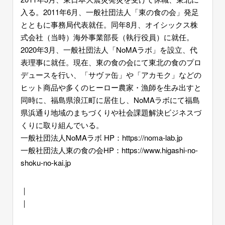
入る。2011年6月、一般社団法人「東の食の会」発足
とともに事務局代表就任。同年8月、オイシックス株
式会社（当時）海外事業部長（執行役員）に就任。
2020年3月、一般社団法人「NoMAラボ」を設立、代
表理事に就任。現在、東の食の会にて東北の食のプロ
デュースを行い、「サヴァ缶」や「アカモク」などの
ヒット商品や多くのヒーロー農家・漁師を生み出すと
同時に、福島県浪江町に居住し、NoMAラボにて福島
県浜通り地域のまちづくりや社会課題解決ビジネスづ
くりに取り組んでいる。
一般社団法人NoMAラボ HP：https://noma-lab.jp
一般社団法人東の食の会HP：https://www.higashi-no-
shoku-no-kai.jp
｜
｜