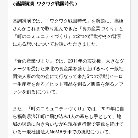
<
基調講演 -ワクワク戦国時代->
基調講演では、「ワクワク戦国時代」を演題に、高橋
さんがこれまで取り組んできた『食の産業づくり』と
『町のコミュニティづくり』の2つの活動やその背景
にある想いについてお話いただきました。
『食の産業づくり』では、2011年の震災後、大きなダ
メージを受けた東北の食産業を盛り上げるべく一般社
団法人東の食の会にて行なって来た5つの活動(ヒーロ
ー生産者を創る／ヒット商品を創る／販路を創る／フ
ァンを創る)について。
また、『町のコミュニティづくり』では、2021年に自
ら福島県浪江町に飛び込み1人の暮らし手として、地
域の課題に向き合いながら現在進行形で実践を続けて
いる一般社団法人NoMAラボでの挑戦について。