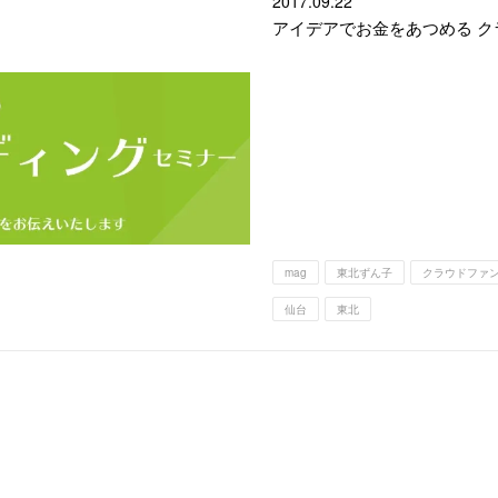
2017.
09.22
アイデアでお金をあつめる 
mag
東北ずん子
クラウドファ
仙台
東北