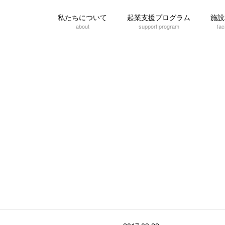
私たちについて
起業支援プログラム
施設
about
support program
faci